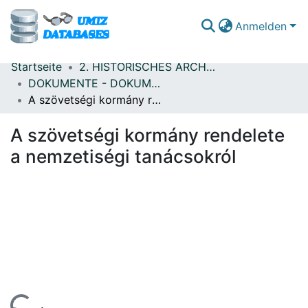
Anmelden
Startseite
2. HISTORISCHES ARCHIV - TÖRTÉNELMI LEVÉLTÁR (1921-1999)
Bereiche & Sammlungen
DOKUMENTE - DOKUMENTUMOK
A szövetségi kormány rendelete a nemzetiségi tanácsokról
Durchsuche DSpace
A szövetségi kormány rendelete
Statistiken
a nemzetiségi tanácsokról