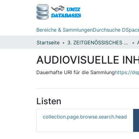
Bereiche & Sammlungen
Durchsuche DSpac
Startseite
3. ZEITGENÖSSISCHES ARCHIV - JELENKORI LEVÉLTÁR (2000-)
AUDIOVISUELLE IN
Dauerhafte URI für die Sammlung
https://d
Listen
collection.page.browse.search.head