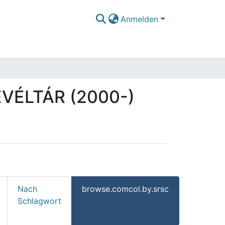
Anmelden
EVÉLTÁR (2000-)
Nach
browse.comcol.by.srsc
Schlagwort