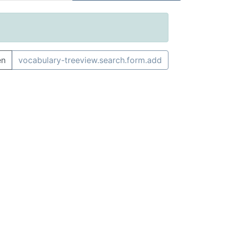
en
vocabulary-treeview.search.form.add